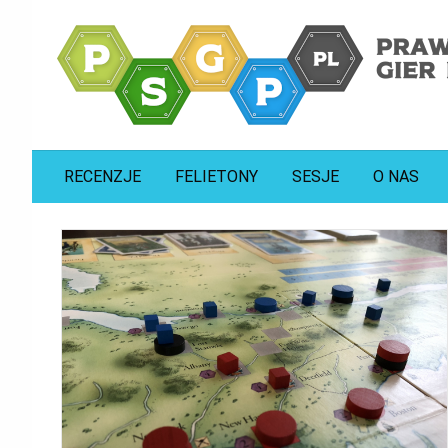
prawdziwa strona gier planszowych
psgp.pl
RECENZJE
FELIETONY
SESJE
O NAS