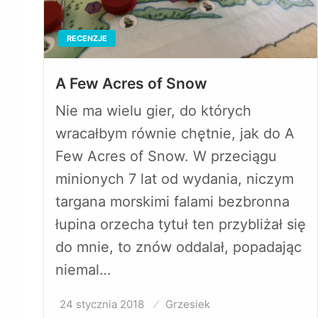
RECENZJE
A Few Acres of Snow
Nie ma wielu gier, do których
wracałbym równie chętnie, jak do A
Few Acres of Snow. W przeciągu
minionych 7 lat od wydania, niczym
targana morskimi falami bezbronna
łupina orzecha tytuł ten przybliżał się
do mnie, to znów oddalał, popadając
niemal…
24 stycznia 2018
Opublikowane
Grzesiek
w