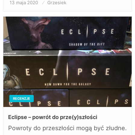
13 maja 2020
Opublikowane
Grzesiek
w
RECENZJE
Eclipse – powrót do prze(y)szłości
Powroty do przeszłości mogą być złudne.