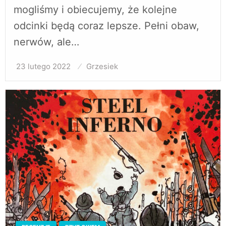
mogliśmy i obiecujemy, że kolejne
odcinki będą coraz lepsze. Pełni obaw,
nerwów, ale…
23 lutego 2022
Opublikowane
Grzesiek
w