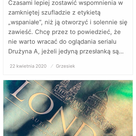
Czasami lepiej zostawić wspomnienia w
zamkniętej szufladzie z etykietą
„wspaniałe”, niż ją otworzyć i solennie się
zawieść. Chcę przez to powiedzieć, że
nie warto wracać do oglądania serialu
Drużyna A, jeżeli jedyną przesłanką są…
22 kwietnia 2020
Opublikowane
Grzesiek
w