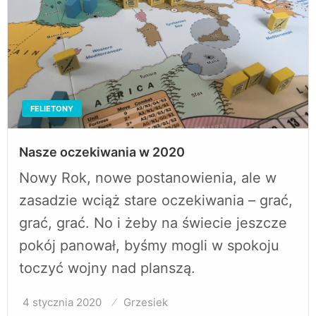
FELIETONY
Nasze oczekiwania w 2020
Nowy Rok, nowe postanowienia, ale w
zasadzie wciąż stare oczekiwania – grać,
grać, grać. No i żeby na świecie jeszcze
pokój panował, byśmy mogli w spokoju
toczyć wojny nad planszą.
4 stycznia 2020
Opublikowane
Grzesiek
w