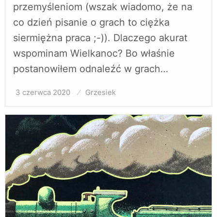
przemyśleniom (wszak wiadomo, że na
co dzień pisanie o grach to ciężka
siermiężna praca ;-)). Dlaczego akurat
wspominam Wielkanoc? Bo właśnie
postanowiłem odnaleźć w grach…
3 czerwca 2020
Opublikowane
Grzesiek
w