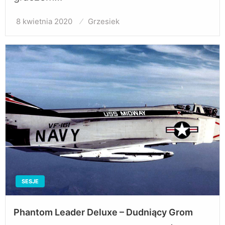
8 kwietnia 2020
Opublikowane
Grzesiek
w
SESJE
Phantom Leader Deluxe – Dudniący Grom