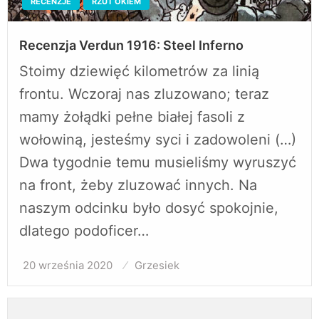
RECENZJE
RZUT OKIEM
Recenzja Verdun 1916: Steel Inferno
Stoimy dziewięć kilometrów za linią
frontu. Wczoraj nas zluzowano; teraz
mamy żołądki pełne białej fasoli z
wołowiną, jesteśmy syci i zadowoleni (…)
Dwa tygodnie temu musieliśmy wyruszyć
na front, żeby zluzować innych. Na
naszym odcinku było dosyć spokojnie,
dlatego podoficer…
20 września 2020
Opublikowane
Grzesiek
w