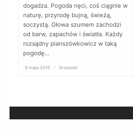
dogadza. Pogoda nęci, coś ciągnie w
naturę, przyrodę bujną, świeżą,
soczystą. Głowa szumem zachodzi
od barw, zapachów i światła. Każdy
rozsądny planszówkowicz w taką
pogodę…
6 maja 2016
Opublikowane
Grzesiek
w