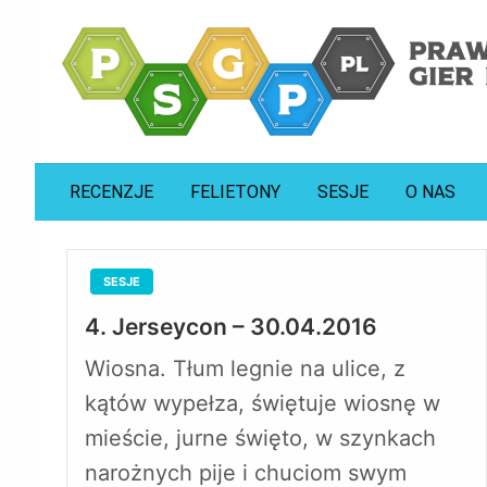
prawdziwa strona gier planszowych
psgp.pl
RECENZJE
FELIETONY
SESJE
O NAS
SESJE
4. Jerseycon – 30.04.2016
Wiosna. Tłum legnie na ulice, z
kątów wypełza, świętuje wiosnę w
mieście, jurne święto, w szynkach
narożnych pije i chuciom swym