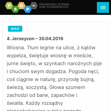
psgp.pl
prawdziwa strona gier planszowych
SESJE
4. Jerseycon – 30.04.2016
Wiosna. Tłum legnie na ulice, z kątów
wypełza, świętuje wiosnę w mieście,
jurne święto, w szynkach narożnych pije
i chuciom swym dogadza. Pogoda nęci,
coś ciągnie w naturę, przyrodę bujną,
świeżą, soczystą. Głowa szumem
zachodzi od barw, zapachów i
światła. Każdy rozsądny
planszówkowicz w taką pogodę…