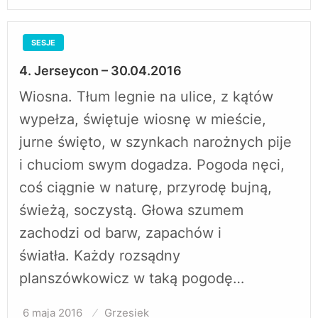
SESJE
4. Jerseycon – 30.04.2016
Wiosna. Tłum legnie na ulice, z kątów
wypełza, świętuje wiosnę w mieście,
jurne święto, w szynkach narożnych pije
i chuciom swym dogadza. Pogoda nęci,
coś ciągnie w naturę, przyrodę bujną,
świeżą, soczystą. Głowa szumem
zachodzi od barw, zapachów i
światła. Każdy rozsądny
planszówkowicz w taką pogodę…
6 maja 2016
Opublikowane
Grzesiek