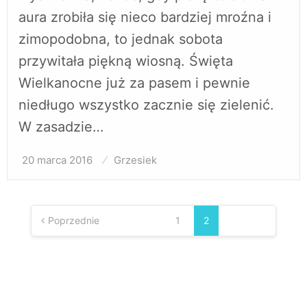
aura zrobiła się nieco bardziej mroźna i
zimopodobna, to jednak sobota
przywitała piękną wiosną. Święta
Wielkanocne już za pasem i pewnie
niedługo wszystko zacznie się zielenić.
W zasadzie…
20 marca 2016
Opublikowane
Grzesiek
w
Stronicowanie
wpisów
Poprzednie
1
2