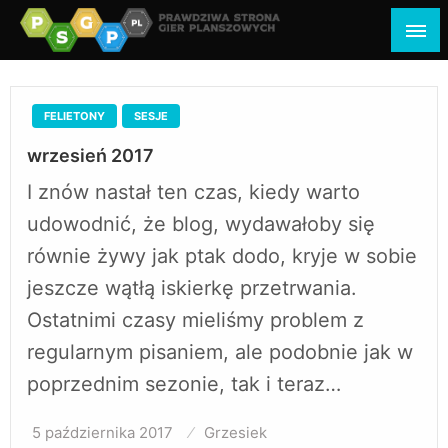
psgp.pl
prawdziwa strona gier planszowych
FELIETONY
SESJE
wrzesień 2017
I znów nastał ten czas, kiedy warto
udowodnić, że blog, wydawałoby się
równie żywy jak ptak dodo, kryje w sobie
jeszcze wątłą iskierkę przetrwania.
Ostatnimi czasy mieliśmy problem z
regularnym pisaniem, ale podobnie jak w
poprzednim sezonie, tak i teraz…
5 października 2017
Opublikowane
Grzesiek
w