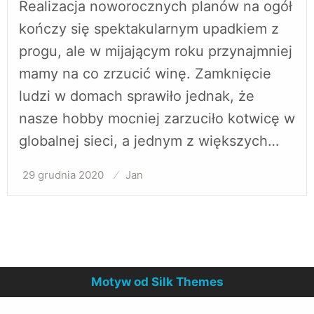
Realizacja noworocznych planów na ogół
kończy się spektakularnym upadkiem z
progu, ale w mijającym roku przynajmniej
mamy na co zrzucić winę. Zamknięcie
ludzi w domach sprawiło jednak, że
nasze hobby mocniej zarzuciło kotwicę w
globalnej sieci, a jednym z większych…
29 grudnia 2020
Opublikowane
Jan
w
Motyw od Silk Themes