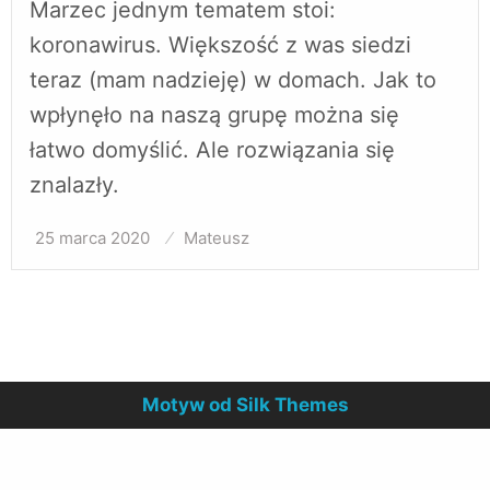
Marzec jednym tematem stoi:
koronawirus. Większość z was siedzi
teraz (mam nadzieję) w domach. Jak to
wpłynęło na naszą grupę można się
łatwo domyślić. Ale rozwiązania się
znalazły.
25 marca 2020
Opublikowane
Mateusz
w
Motyw od Silk Themes