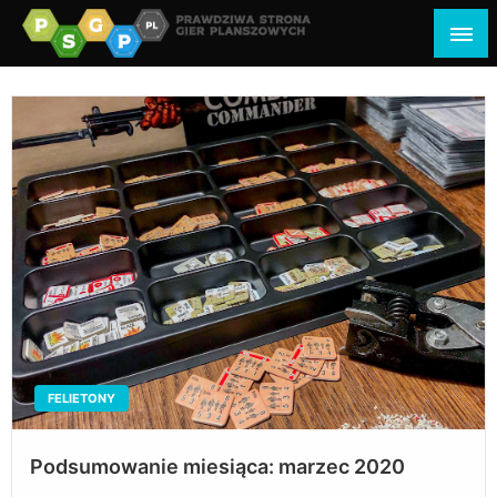
psgp.pl
prawdziwa strona gier planszowych
FELIETONY
Podsumowanie miesiąca: marzec 2020