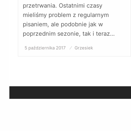
przetrwania. Ostatnimi czasy
mieliśmy problem z regularnym
pisaniem, ale podobnie jak w
poprzednim sezonie, tak i teraz…
5 października 2017
Opublikowane
Grzesiek
w