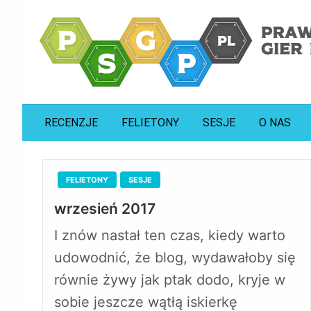
prawdziwa strona gier planszowych
psgp.pl
RECENZJE
FELIETONY
SESJE
O NAS
FELIETONY
SESJE
wrzesień 2017
I znów nastał ten czas, kiedy warto
udowodnić, że blog, wydawałoby się
równie żywy jak ptak dodo, kryje w
sobie jeszcze wątłą iskierkę