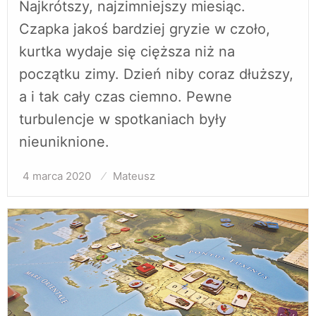
Najkrótszy, najzimniejszy miesiąc.
Czapka jakoś bardziej gryzie w czoło,
kurtka wydaje się cięższa niż na
początku zimy. Dzień niby coraz dłuższy,
a i tak cały czas ciemno. Pewne
turbulencje w spotkaniach były
nieuniknione.
4 marca 2020
Opublikowane
Mateusz
w