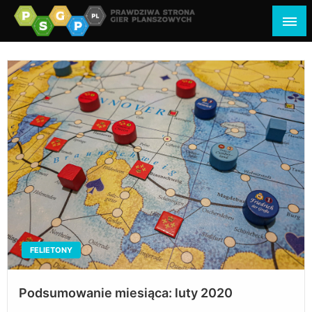
psgp.pl
prawdziwa strona gier planszowych
FELIETONY
Podsumowanie miesiąca: luty 2020