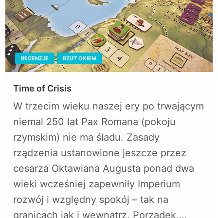
RECENZJE
RZUT OKIEM
Time of Crisis
W trzecim wieku naszej ery po trwającym
niemal 250 lat Pax Romana (pokoju
rzymskim) nie ma śladu. Zasady
rządzenia ustanowione jeszcze przez
cesarza Oktawiana Augusta ponad dwa
wieki wcześniej zapewniły Imperium
rozwój i względny spokój – tak na
granicach jak i wewnątrz. Porządek,…