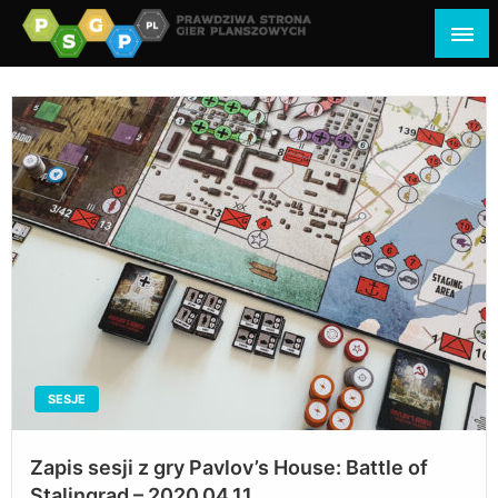
psgp.pl
prawdziwa strona gier planszowych
SESJE
Zapis sesji z gry Pavlov’s House: Battle of
Stalingrad – 2020.04.11