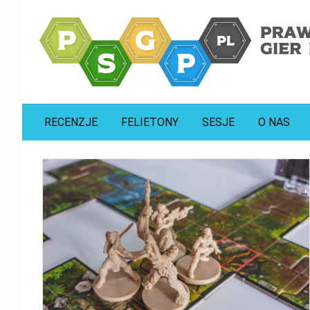
prawdziwa strona gier planszowych
psgp.pl
RECENZJE
FELIETONY
SESJE
O NAS