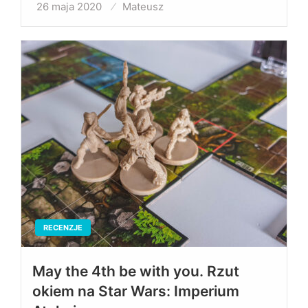
26 maja 2020
Opublikowane
Mateusz
w
RECENZJE
May the 4th be with you. Rzut
okiem na Star Wars: Imperium