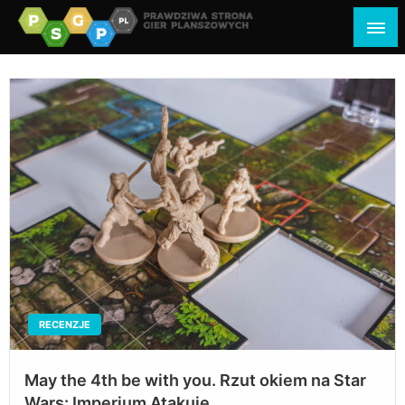
psgp.pl
prawdziwa strona gier planszowych
RECENZJE
May the 4th be with you. Rzut okiem na Star
Wars: Imperium Atakuje