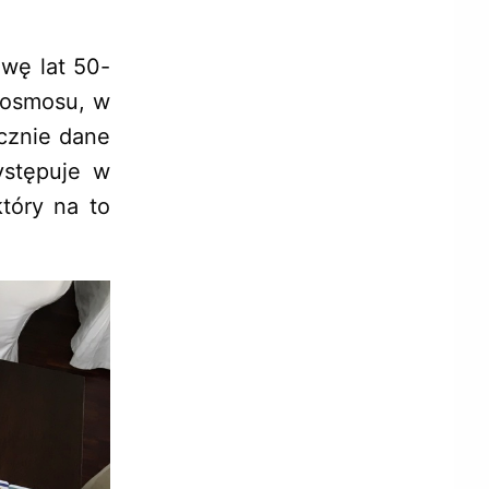
owę lat 50-
kosmosu, w
ycznie dane
ystępuje w
który na to