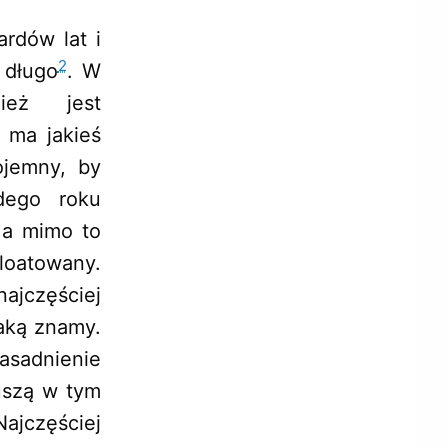
rdów lat i
2
 długo
. W
ież jest
 ma jakieś
ojemny, by
żdego roku
 a mimo to
loatowany.
najczęściej
aką znamy.
asadnienie
uszą w tym
Najczęściej