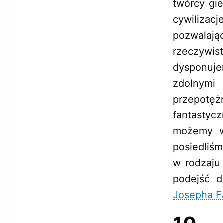
twórcy gie
cywilizac
pozwalaj
rzeczywis
dysponuj
zdolnymi 
przepotęż
fantastyc
możemy ws
posiedliś
w rodzaju
podejść d
Josepha F