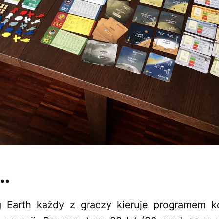
…
 Earth każdy z graczy kieruje programem 