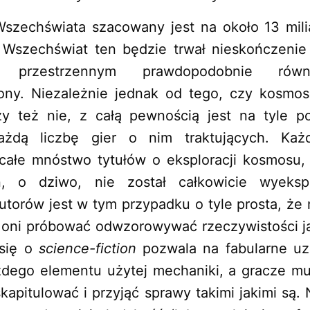
chświata szacowany jest na około 13 milia
Wszechświat ten będzie trwał nieskończenie
e przestrzennym prawdopodobnie równ
ony. Niezależnie jednak od tego, czy kosmos
zy też nie, z całą pewnością jest na tyle p
ażdą liczbę gier o nim traktujących. Ka
całe mnóstwo tytułów o eksploracji kosmosu,
, o dziwo, nie został całkowicie wyeksp
utorów jest w tym przypadku o tyle prosta, że 
 oni próbować odwzorowywać rzeczywistości j
 się o
science-fiction
pozwala na fabularne uz
żdego elementu użytej mechaniki, a gracze m
apitulować i przyjąć sprawy takimi jakimi są. 