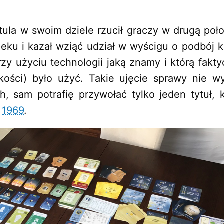
ula w swoim dziele rzucił graczy w drugą poł
ieku i kazał wziąć udział w wyścigu o podbój 
zy użyciu technologii jaką znamy i którą fakt
kości) było użyć. Takie ujęcie sprawy nie w
h, sam potrafię przywołać tylko jeden tytuł, 
–
1969
.