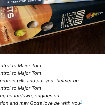
ntrol to Major Tom
ntrol to Major Tom
protein pills and put your helmet on
ntrol to Major Tom
g countdown, engines on
1
tion and may God’s love be with you