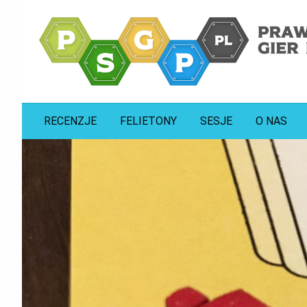
prawdziwa strona gier planszowych
psgp.pl
RECENZJE
FELIETONY
SESJE
O NAS