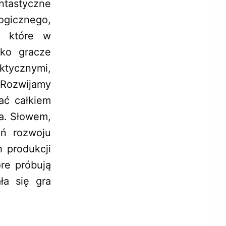
antastyczne
ogicznego,
, które w
ako gracze
tycznymi,
 Rozwijamy
ać całkiem
a. Słowem,
eń rozwoju
 produkcji
óre próbują
ła się gra