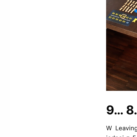
9… 8
W Leaving