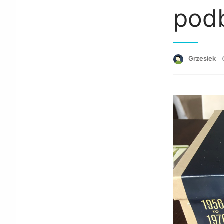
pod
Grzesiek