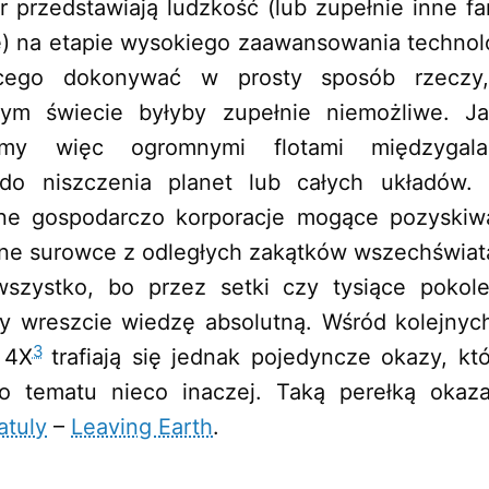
r przedstawiają ludzkość (lub zupełnie inne f
je) na etapie wysokiego zaawansowania technol
ącego dokonywać w prosty sposób rzeczy
tym świecie byłyby zupełnie niemożliwe. J
emy więc ogromnymi flotami międzygalak
do niszczenia planet lub całych układów.
ne gospodarczo korporacje mogące pozyskiw
zne surowce z odległych zakątków wszechświat
zystko, bo przez setki czy tysiące pokol
my wreszcie wiedzę absolutną. Wśród kolejnych
3
 4X
trafiają się jednak pojedyncze okazy, kt
o tematu nieco inaczej. Taką perełką okaza
atuly
–
Leaving Earth
.