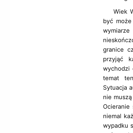
Wiek Wsze
być może 
wymiarz
nieskończ
granice c
przyjąć k
wychodzi 
temat ten
Sytuacja a
nie muszą
Ocieranie
niemal ka
wypadku sk