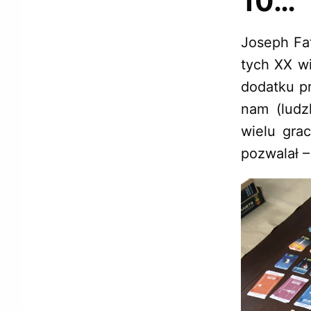
10…
Joseph Fat
tych XX w
dodatku pr
nam (ludz
wielu grac
pozwalał 