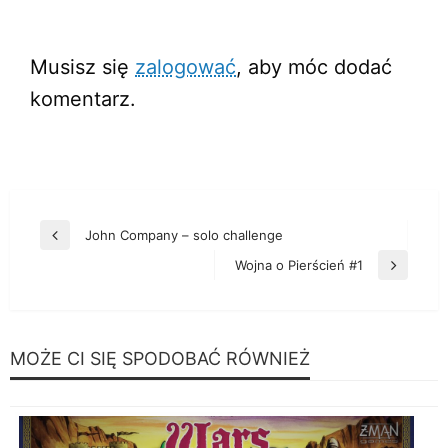
ZOSTAW ODPOWIEDŹ
Musisz się
zalogować
, aby móc dodać
komentarz.
Nawigacja
John Company – solo challenge
Poprzedni
wpisu
wpis
Wojna o Pierścień #1
Następny
wpis
MOŻE CI SIĘ SPODOBAĆ RÓWNIEŻ