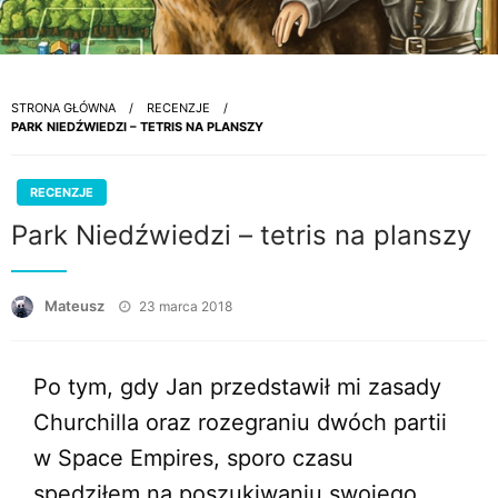
STRONA GŁÓWNA
RECENZJE
PARK NIEDŹWIEDZI – TETRIS NA PLANSZY
RECENZJE
Park Niedźwiedzi – tetris na planszy
Opublikowane
Mateusz
23 marca 2018
w
Po tym, gdy Jan przedstawił mi zasady
Churchilla oraz rozegraniu dwóch partii
w Space Empires, sporo czasu
spędziłem na poszukiwaniu swojego