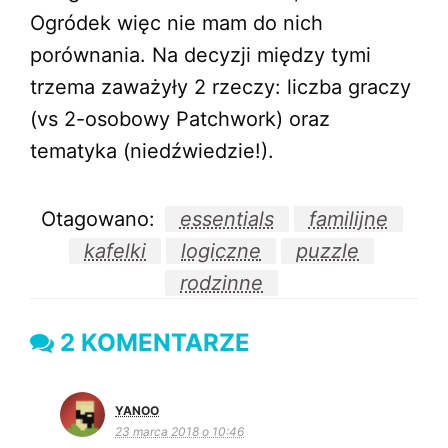
Ogródek więc nie mam do nich
porównania. Na decyzji między tymi
trzema zaważyły 2 rzeczy: liczba graczy
(vs 2-osobowy Patchwork) oraz
tematyka (niedźwiedzie!).
Otagowano:
essentials
familijne
kafelki
logiczne
puzzle
rodzinne
2 KOMENTARZE
YANOO
23 marca 2018 o 10:46