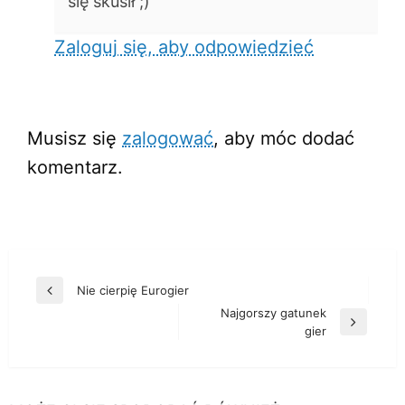
się skusił ;)
Zaloguj się, aby odpowiedzieć
ZOSTAW ODPOWIEDŹ
Musisz się
zalogować
, aby móc dodać
komentarz.
Nawigacja
Nie cierpię Eurogier
Poprzedni
wpisu
Najgorszy gatunek
wpis
Następny
gier
wpis