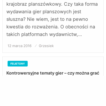
krajobraz planszówkowy. Czy taka forma
wydawania gier planszowych jest
słuszna? Nie wiem, jest to na pewno
kwestia do rozważenia. O obecności na
takich platformach wydawnictw,…
12 marca 2016
Opublikowane
Grzesiek
w
FELIETONY
Kontrowersyjne tematy gier – czy można grać
we wszystko?
Słomiany zapał pojawił się, rozgorzał
jasnym, ciepłym płomieniem i jakby
przygasł. Innymi słowy, wbrew wszelkim