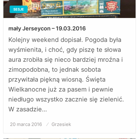
SESJE
mały Jerseycon – 19.03.2016
Kolejny weekend dopisał. Pogoda była
wyśmienita, i choć, gdy piszę te słowa
aura zrobiła się nieco bardziej mroźna i
zimopodobna, to jednak sobota
przywitała piękną wiosną. Święta
Wielkanocne już za pasem i pewnie
niedługo wszystko zacznie się zielenić.
W zasadzie…
20 marca 2016
Opublikowane
Grzesiek
w