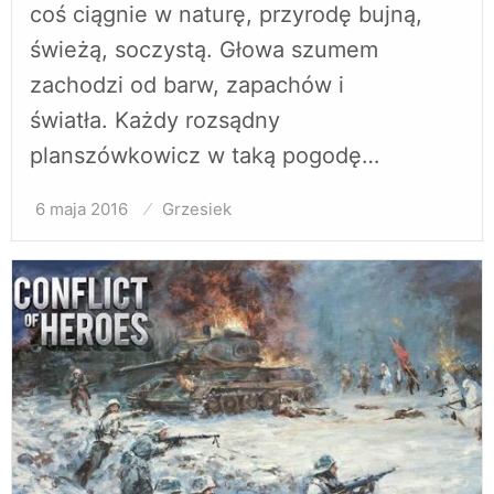
coś ciągnie w naturę, przyrodę bujną,
świeżą, soczystą. Głowa szumem
zachodzi od barw, zapachów i
światła. Każdy rozsądny
planszówkowicz w taką pogodę…
6 maja 2016
Opublikowane
Grzesiek
w