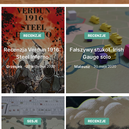
RECENZJE
RECENZJE
Recenzja Verdun 1916:
Fałszywy stukot. Irish
Steel Inferno
Gauge solo
Grzesiek
Mateusz
20 września 2020
30 maja 2020
SESJE
RECENZJE