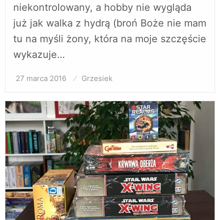
niekontrolowany, a hobby nie wygląda
już jak walka z hydrą (broń Boże nie mam
tu na myśli żony, która na moje szczęście
wykazuje…
27 marca 2016
Opublikowane
Grzesiek
w