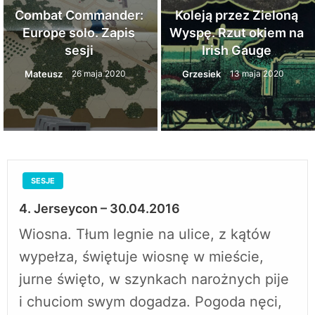
Combat Commander:
Koleją przez Zieloną
Europe solo. Zapis
Wyspę. Rzut okiem na
sesji
Irish Gauge
Mateusz
Grzesiek
26 maja 2020
13 maja 2020
SESJE
4. Jerseycon – 30.04.2016
Wiosna. Tłum legnie na ulice, z kątów
wypełza, świętuje wiosnę w mieście,
jurne święto, w szynkach narożnych pije
i chuciom swym dogadza. Pogoda nęci,